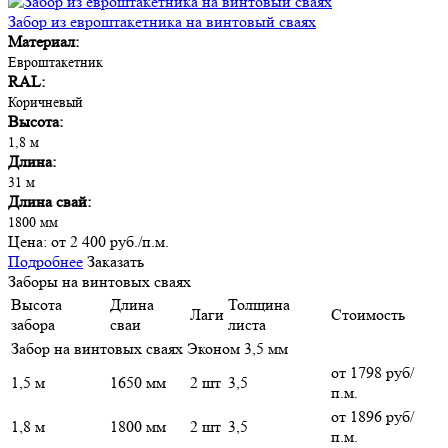
Забор из евроштакетника на винтовый сваях
Материал:
Евроштакетник
RAL:
Коричневый
Высота:
1,8 м
Длина:
31 м
Длина свай:
1800 мм
Цена:
от 2 400 руб./п.м.
Подробнее
Заказать
Заборы на винтовых сваях
Высота
Длина
Толщина
Лаги
Стоимость
забора
сваи
листа
Забор на винтовых сваях Эконом 3,5 мм
от 1798 руб/
1,5 м
1650 мм
2 шт
3,5
п.м.
от 1896 руб/
1,8 м
1800 мм
2 шт
3,5
п.м.